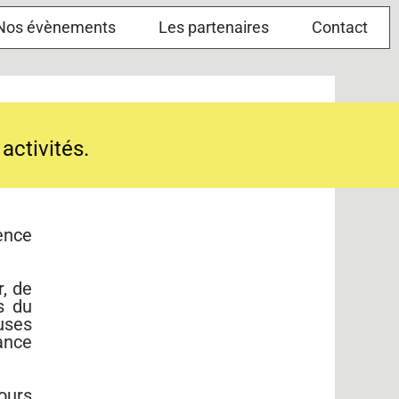
Nos évènements
Les partenaires
Contact
activités.
vence
r, de
s du
uses
iance
jours